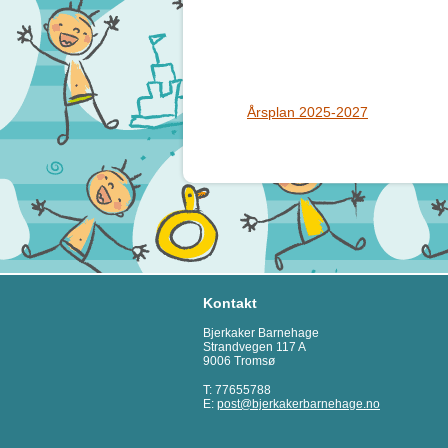
Årsplan 2025-2027
Kontakt
Bjerkaker Barnehage
Strandvegen 117 A
9006 Tromsø
T: 77655788
E:
post@bjerkakerbarnehage.no