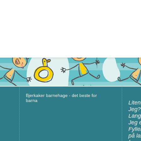
Bjerkaker barnehage - det beste for
barna
Lite
Jeg?
Langt
Jeg e
Fylle
på l