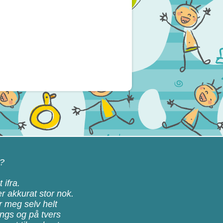
n?
 ifra.
r akkurat stor nok.
r meg selv helt
angs og på tvers