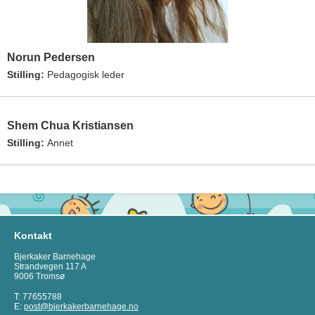
Norun Pedersen
Stilling:
Pedagogisk leder
Shem Chua Kristiansen
Stilling:
Annet
Kontakt
Bjerkaker Barnehage
Strandvegen 117 A
9006 Tromsø
T: 77655788
E:
post@bjerkakerbarnehage.no